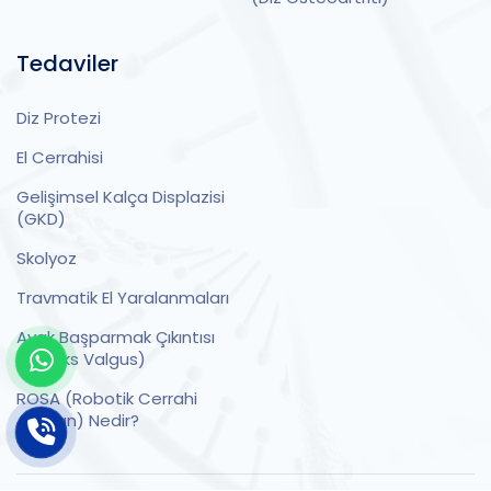
Tedaviler
Diz Protezi
El Cerrahisi
Gelişimsel Kalça Displazisi
(GKD)
Skolyoz
Travmatik El Yaralanmaları
Ayak Başparmak Çıkıntısı
(Halluks Valgus)
ROSA (Robotik Cerrahi
Asistan) Nedir?